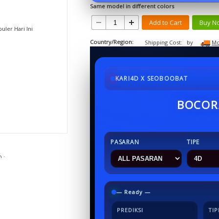
Same model in different colors
Add to Cart
Buy N
Country/Region:
Shipping Cost:
by
Mo
KARI4D X SEOBOOBAT
BOCOR
PASARAN
TIPE
— Ready —
PREDIKSI
TIP