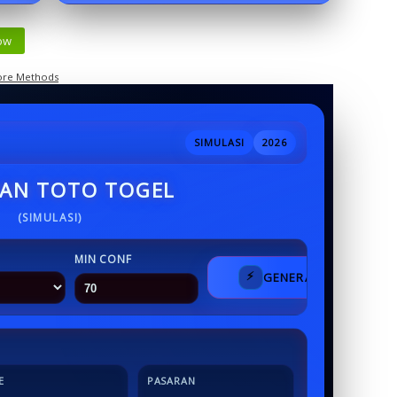
ow
re Methods
SIMULASI
2026
AN TOTO TOGEL
(SIMULASI)
MIN CONF
⚡
GENERATE
E
PASARAN