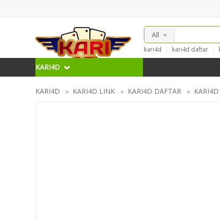
All
kari4d
kari4d daftar
slot gacor
KARI4D
KARI4D
»
KARI4D LINK
»
KARI4D DAFTAR
»
KARI4D