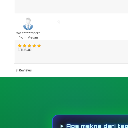
Wop*****sorrr
from Medan
SITUS 4D
8 Reviews
Apa makna dari tag